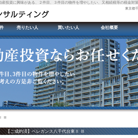
動産投資に興味がある、２件目、３件目の物件を増やしたい、又相続税等の税金対
東京都千
件
売りたい人
買いたい人
会社概要
 Ⅲ
【ご成約済】ベレガンス八千代台東Ⅱ Ⅲ