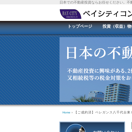
日本での不動産投資ならお任せください。不
トップページ
投資（収益）物
【ご成約済】ベレガンス八千代台東Ⅱ
Home
»