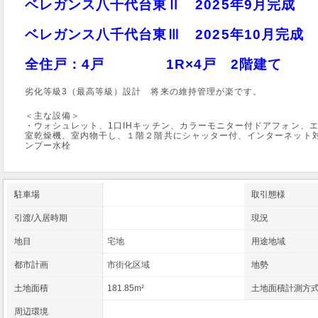
ベレガンス八千代台東Ⅱ 2025年9月完成
ベレガンス八千代台東Ⅲ 2025年10月完成
全住戸：4戸 1R×4戸 2階建て
劣化等級3（最高等級）設計 将来の維持管理が楽です。
＜主な設備＞
・ウォシュレット、1口IHキッチン、カラーモニター付ドアフォン、
室乾燥機、室内物干し、１階２階共にシャッター付、インターネット
ンプー水栓
駐車場
取引態様
引渡/入居時期
現況
地目
宅地
用途地域
都市計画
市街化区域
地勢
土地面積
181.85m²
土地面積計測方
周辺環境