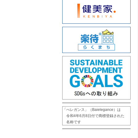
「べレガンス」（Baielegance）は

　令和4年6月8日付で商標登録された

　名称です