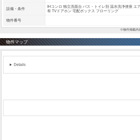
IHコンロ
独立洗面台
バス・トイレ別
温水洗浄便座
エ
設備・条件
有
TVドアホン
宅配ボックス
フローリング
物件番号
※物件掲載内
物件マップ
Details