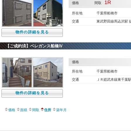
1R
価格
間取
所在地
千葉県船橋市
交通
東武野田線馬込沢駅 
物件の詳細を見る
【ご成約済】ベレガンス船橋Ⅳ
価格
所在地
千葉県船橋市
交通
ＪＲ総武本線東千葉
物件の詳細を見る
価格
面積
間取
住所
築年月