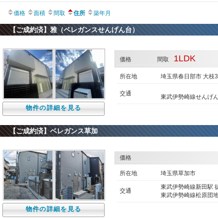
価格
面積
間取
住所
築年月
【ご成約済】雅（ベレガンスせんげん台）
1LDK
価格
間取
所在地
埼玉県春日部市 大枝3
交通
東武伊勢崎線せんげん
物件の詳細を見る
【ご成約済】ベレガンス草加
価格
所在地
埼玉県草加市
東武伊勢崎線新田駅 徒
交通
東武伊勢崎線松原団地
物件の詳細を見る