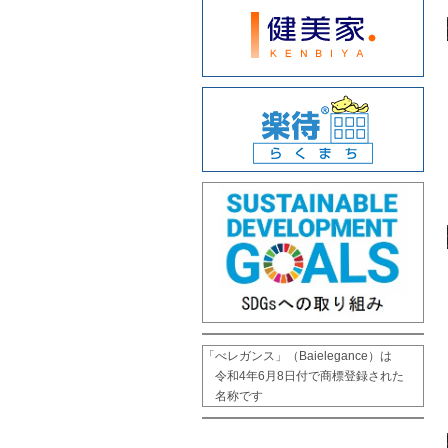
「べレガンス」（Baielegance）は

　令和4年6月8日付で商標登録された

　名称です