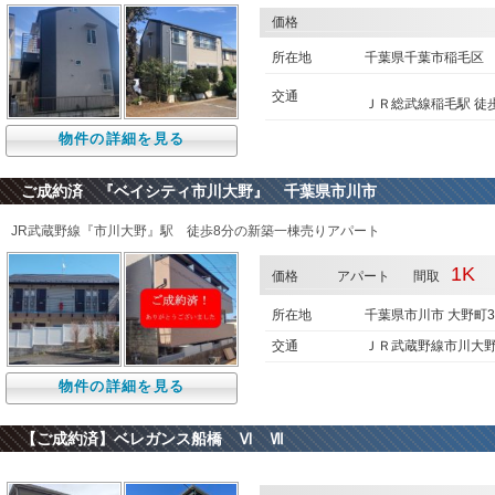
価格
所在地
千葉県千葉市稲毛
交通
ＪＲ総武線稲毛駅 徒歩
物件の詳細を見る
ご成約済 『ベイシティ市川大野』 千葉県市川市
JR武蔵野線『市川大野』駅 徒歩8分の新築一棟売りアパート
1K
価格
アパート
間取
所在地
千葉県市川市 大野町
交通
ＪＲ武蔵野線市川大野
物件の詳細を見る
【ご成約済】ベレガンス船橋 Ⅵ Ⅶ