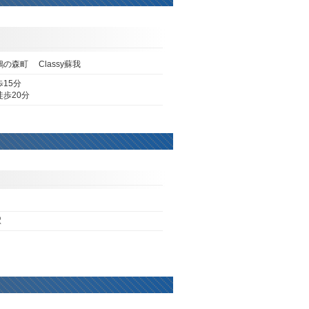
の森町 Classy蘇我
15分
歩20分
区
駅