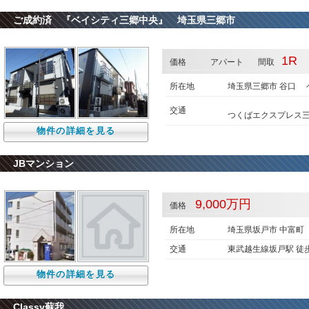
ご成約済 『ベイシティ三郷中央』 埼玉県三郷市
1R
価格
アパート
間取
所在地
埼玉県三郷市 谷口 
交通
つくばエクスプレス三郷
物件の詳細を見る
JBマンション
9,000万円
価格
所在地
埼玉県坂戸市 中富町
交通
東武越生線坂戸駅 徒歩
物件の詳細を見る
Classy蘇我