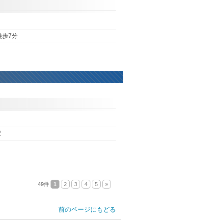
徒歩7分
駅
49件
1
2
3
4
5
»
前のページにもどる