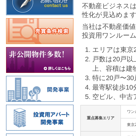
不動産ビジネス
性化が見込めま
当社は不動産価
投資用ワンルー
エリアは東京
戸数は20戸
上、容積は建
特に20戸〜3
最寄駅徒歩10
空ビル、中古
ワン
重点募集エリア
東京