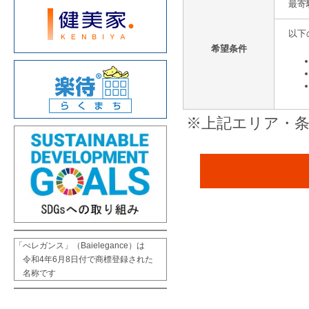
最寄
以下
希望条件
※上記エリア・
「べレガンス」（Baielegance）は

　令和4年6月8日付で商標登録された

　名称です