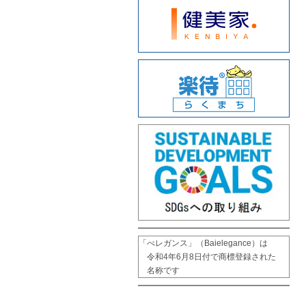
「べレガンス」（Baielegance）は

　令和4年6月8日付で商標登録された

　名称です