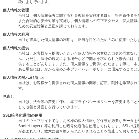
段により行います。
個人情報の管理
当社は、個人情報保護に関する社員教育を実施するほか、管理責任者を
また合理的な安全対策を実施し、個人情報への不正アクセス、個人情報
ための安全対策と是正を講じております。
個人情報の利用
当社が収集した個人情報の利用は、正当な目的のためのみに使用いたし
個人情報の提供
当社は、お客様から提供いただいた個人情報をお客様ご自身の同意なし
ん。ただし、法令の規定による場合などで開示を求められた場合には、
供することがあります。また、個人情報をご提供いただきます際に、本
ある場合には、かかる定めが本プライバシーポリシーに優先することと
個人情報の開示及び訂正
当社は、お客様から提供された個人情報の開示、訂正、削除を希望され
す。
見直し
当社は、法令等の変更に伴い、本プライバシーポリシーを変更すること
して改善と見直しを行っていきます。
SSL(暗号化通信)の使用
当社のウェブサイトでは、お客様の個人情報など保護が必要なデータを安全
Socket Layer）等を利用した暗号化通信を使用しております。SS
が盗まれたり、故意に書き換えられたりされることを防止しております