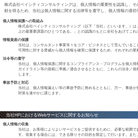
株式会社ベイシティコンサルティングは、個人情報の重要性を認識し、そ
頼を得るため、当社は個人情報に関する法律等を遵守し、個人情報の適切
個人情報保護への取組み
株式会社ベイシティコンサルティング（以下「当社」といいます。）は
上の最重要課題のひとつである。」との認識のもとに全社をあげてこれ
情報資産の保護
当社は、コンサルタント事業等々をコア・ビジネスとして営んでいるこ
可用性に対する脅威から個人情報を確実に保護するため、それぞれの業
法令等の遵守
当社は、個人情報保護に関するコンプライアンス・プログラムを個人情
ガイドライン等の規範に準拠／適合させるとともに、これらの法令／規
します。
事故予防と対応
当社は、個人情報漏えい等の事故予防に努めるとともに、万一、事故が
対策を速やかに講じます。
当社HPにおけるWebサービスに関するお知らせ
個人情報の収集
当社は、お客様によりよいサービスをご提供するために、必要な範囲で
す。収集する場合には、できる限りその目的を限定して行います。また