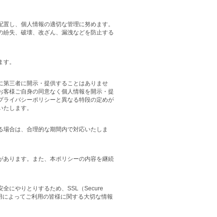
配置し、個人情報の適切な管理に努めます。
の紛失、破壊、改ざん、漏洩などを防止する
ます。
に第三者に開示・提供することはありませ
お客様ご自身の同意なく個人情報を開示・提
プライバシーポリシーと異なる特段の定めが
いたします。
る場合は、合理的な期間内で対応いたしま
があります。また、本ポリシーの内容を継続
にやりとりするため、SSL（Secure
Lの採用によってご利用の皆様に関する大切な情報
。