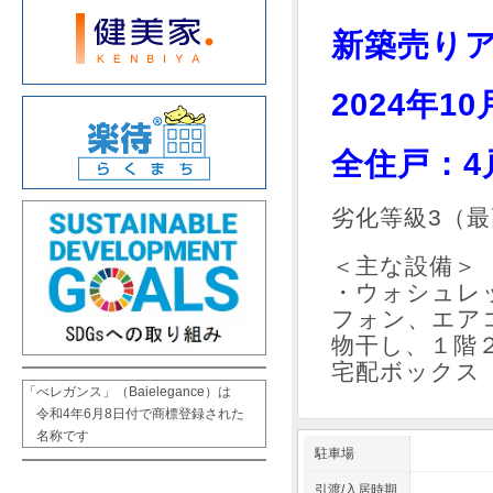
新築売り
2024年1
全住戸：
劣化等級3（
＜主な設備＞
・ウォシュレ
フォン、エア
物干し、１階
宅配ボックス
「べレガンス」（Baielegance）は

　令和4年6月8日付で商標登録された

　名称です
駐車場
引渡/入居時期